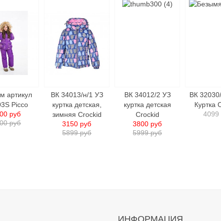
м артикул
ВК 34013/н/1 УЗ
ВК 34012/2 УЗ
ВК 32030
3S Picco
куртка детская,
куртка детcкая
Куртка 
00 руб
4099
зимняя Crockid
Crockid
00 руб
3150 руб
3800 руб
5899 руб
5999 руб
ИНФОРМАЦИЯ