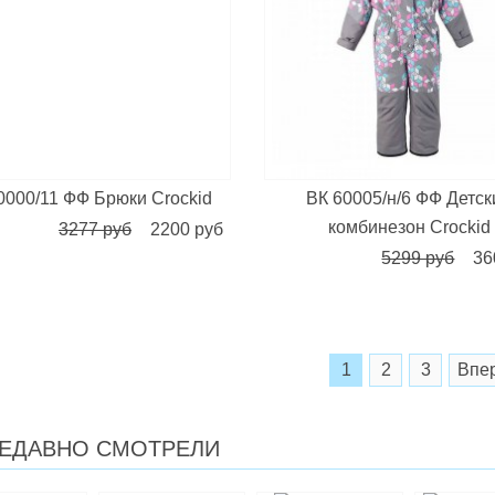
0000/11 ФФ Брюки Crockid
ВК 60005/н/6 ФФ Детск
комбинезон Crockid
3277 руб
2200 руб
5299 руб
36
1
2
3
Впе
ЕДАВНО СМОТРЕЛИ