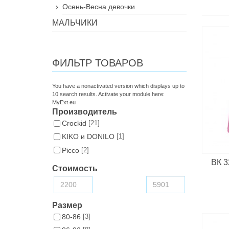
Осень-Весна девочки
МАЛЬЧИКИ
ФИЛЬТР ТОВАРОВ
You have a nonactivated version which displays up to
10 search results. Activate your module here:
MyExt.eu
Производитель
Croсkid
[21]
KIKO и DONILO
[1]
Picco
[2]
ВК 3
Стоимость
Размер
80-86
[3]