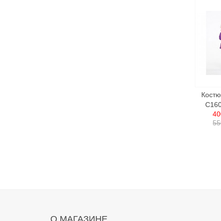
Костю
C160
40
55
О МАГАЗИНЕ