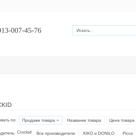
13-007-45-76
KID
вать по:
Продажи товара
Название товара
Цена товара
Croсkid
дитель:
Все производители
KIKO и DONILO
Picco