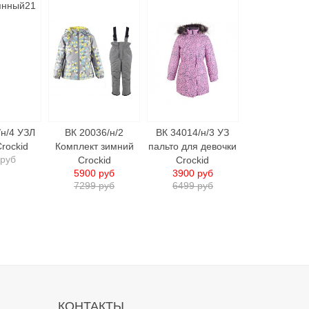
/н/4 УЗЛ
ВК 20036/н/2
ВК 34014/н/3 УЗ
Crockid
Комплект зимний
пальто для девочки
 руб
Crockid
Crockid
5900 руб
3900 руб
7299 руб
6499 руб
КОНТАКТЫ