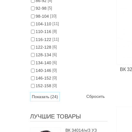
86-92
[8]
92-98
[5]
98-104
[10]
104-110
[11]
110-116
[8]
116-122
[11]
122-128
[6]
128-134
[6]
134-140
[6]
ВК 32
140-146
[0]
146-152
[0]
152-158
[0]
Сбросить
ЛУЧШИЕ ТОВАРЫ
ВК 34014/н/3 УЗ