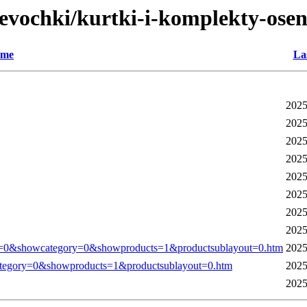
devochki/kurtki-i-komplekty-ose
me
La
2025
2025
2025
2025
2025
2025
2025
2025
0&showcategory=0&showproducts=1&productsublayout=0.htm
2025
tegory=0&showproducts=1&productsublayout=0.htm
2025
2025