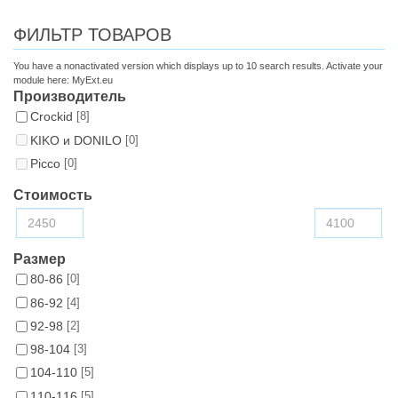
ФИЛЬТР ТОВАРОВ
You have a nonactivated version which displays up to 10 search results. Activate your
module here:
MyExt.eu
Производитель
Croсkid
[8]
KIKO и DONILO
[0]
Picco
[0]
Стоимость
Размер
80-86
[0]
86-92
[4]
92-98
[2]
98-104
[3]
104-110
[5]
110-116
[5]