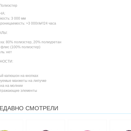
Полиэстер
НА:
кость: 3 000 мм
роницаемость: >3 000г/м²/24 часа
АЛЫ:
рха: 80% полиэстер, 20% полиуретан
 флис (100% полиэстер)
ль: нет
НОСТИ:
й капюшон на кнопках
руемые манжеты на липучке
ана на молнии
отражающие элементы
ЕДАВНО СМОТРЕЛИ