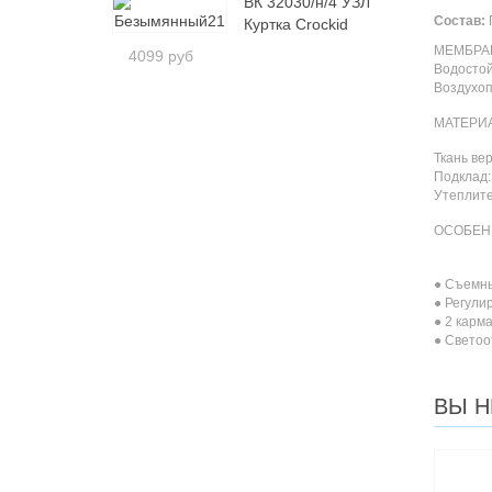
ВК 32030/н/4 УЗЛ
Состав:
Куртка Crockid
МЕМБРА
4099 руб
Водостой
Воздухоп
МАТЕРИ
Ткань ве
Подклад:
Утеплите
ОСОБЕН
● Съемны
● Регули
● 2 карм
● Свето
ВЫ Н