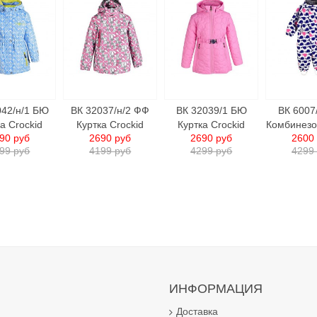
042/н/1 БЮ
ВК 32037/н/2 ФФ
ВК 32039/1 БЮ
ВК 6007
а Crockid
Куртка Crockid
Куртка Crockid
Комбинезо
90 руб
2690 руб
2690 руб
2600
99 руб
4199 руб
4299 руб
4299
ИНФОРМАЦИЯ
Доставка