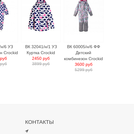
/н/6 УЗ
ВК 32041/н/1 УЗ
ВК 60005/н/6 ФФ
н Crockid
Куртка Crockid
Детский
 руб
2450 руб
комбинезон Crockid
 руб
3899 руб
3600 руб
5299 руб
КОНТАКТЫ