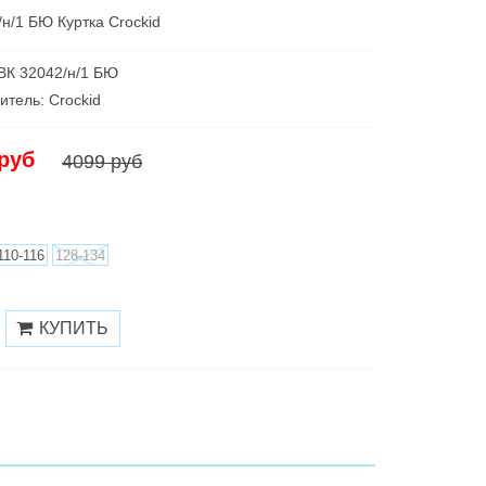
/н/1 БЮ Куртка Crockid
 ВК 32042/н/1 БЮ
итель: Croсkid
 руб
4099 руб
110-116
128-134