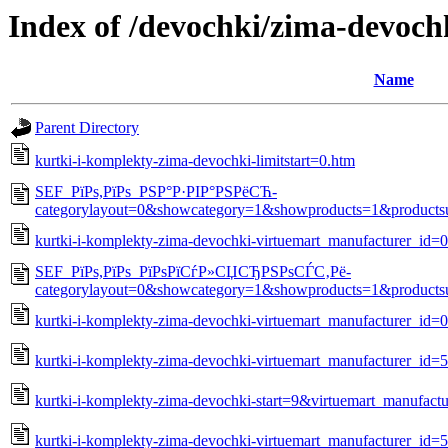
Index of /devochki/zima-devoch
Name
Parent Directory
kurtki-i-komplekty-zima-devochki-limitstart=0.htm
SEF_РїРѕ,РїРѕ_РЅР°Р·РІР°РЅРёСЋ-
categorylayout=0&showcategory=1&showproducts=1&products
kurtki-i-komplekty-zima-devochki-virtuemart_manufacturer_id=
SEF_РїРѕ,РїРѕ_РїРѕРїСѓР»СЏСЂРЅРѕСЃС‚Рё-
categorylayout=0&showcategory=1&showproducts=1&products
kurtki-i-komplekty-zima-devochki-virtuemart_manufacturer_id
kurtki-i-komplekty-zima-devochki-virtuemart_manufacturer_id=
kurtki-i-komplekty-zima-devochki-start=9&virtuemart_manufact
kurtki-i-komplekty-zima-devochki-virtuemart_manufacturer_id=