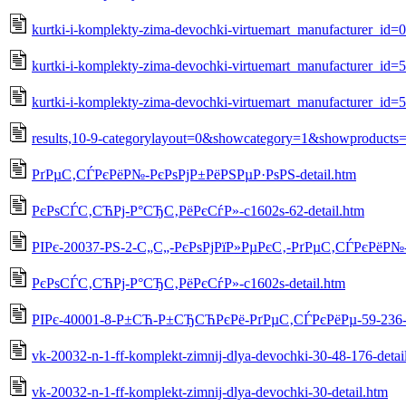
kurtki-i-komplekty-zima-devochki-virtuemart_manufacturer_id=
kurtki-i-komplekty-zima-devochki-virtuemart_manufacturer_id
kurtki-i-komplekty-zima-devochki-virtuemart_manufacturer_id=
results,10-9-categorylayout=0&showcategory=1&showproducts
РґРµС‚СЃРєРёР№-РєРѕРјР±РёРЅРµР·РѕРЅ-detail.htm
РєРѕСЃС‚СЋРј-Р°СЂС‚РёРєСѓР»-c1602s-62-detail.htm
РІРє-20037-РЅ-2-С„С„-РєРѕРјРїР»РµРєС‚-РґРµС‚СЃРєРёР№-5
РєРѕСЃС‚СЋРј-Р°СЂС‚РёРєСѓР»-c1602s-detail.htm
РІРє-40001-8-Р±СЋ-Р±СЂСЋРєРё-РґРµС‚СЃРєРёРµ-59-236-d
vk-20032-n-1-ff-komplekt-zimnij-dlya-devochki-30-48-176-detai
vk-20032-n-1-ff-komplekt-zimnij-dlya-devochki-30-detail.htm