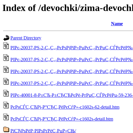
Index of /devochki/zima-devoch
Name
Parent Directory
РІРє-20037-РЅ-2-С„С„-РєРѕРјРїР»РµРєС‚-РґРµС‚СЃРєРёР№-5
РІРє-20037-РЅ-2-С„С„-РєРѕРјРїР»РµРєС‚-РґРµС‚СЃРєРёР№-55
РІРє-20037-РЅ-2-С„С„-РєРѕРјРїР»РµРєС‚-РґРµС‚СЃРєРёР№-55
РІРє-20037-РЅ-2-С„С„-РєРѕРјРїР»РµРєС‚-РґРµС‚СЃРєРёР№-5
РІРє-40001-8-Р±СЋ-Р±СЂСЋРєРё-РґРµС‚СЃРєРёРµ-59-236-d
РєРѕСЃС‚СЋРј-Р°СЂС‚РёРєСѓР»-c1602s-62-detail.htm
РєРѕСЃС‚СЋРј-Р°СЂС‚РёРєСѓР»-c1602s-detail.htm
РїСЂРѕРёР·РІРѕРґРёС‚РµР»СЊ/