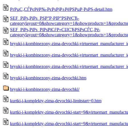
РґРµС‚СЃРєРёР№-РєРѕРјР±РёРЅРµР·РѕРЅ-detail.htm
SEF_РїРѕ,РїРѕ_РЅР°Р·РІР°РЅРёСЋ-
categorylayout=0&showcategory=1&showproducts=1&products
SEF_РїРѕ,РїРѕ_РїРѕРїСѓР»СЏСЂРЅРѕСЃС‚Рё-
categorylayout=0&showcategory=1&showproducts=1&products
bryuki-i-kombinezony-zima-devochki-virtuemart_manufacturer
bryuki-i-kombinezony-zima-devochki-virtuemart_manufacturer_
bryuki-i-kombinezony-zima-devochki-virtuemart_manufacturer_
bryuki-i-kombinezony-zima-devochki.htm
bryuki-i-kombinezony-zima-devochki/
kurtki-i-komplekty-zima-devochki-limitstart=0.htm
kurtki-i-komplekty-zima-devochki-start=9&virtuemart_manufac
kurtki-i-komplekty-zima-devochki-start=9&virtuemart_manufact