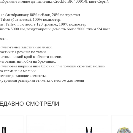
мбранные зимние для мальчика Crockid ВК 40001/8, цвет Серый
рха (мембранная): 80% нейлон, 20% полиуретан.
Tricot (без начеса), 100% полиэстер.
ь: Fellex , плотность 120 гр./кв.м., 100% полиэстер.
кость 5000 мм, воздухопроницаемость более 5000 г/кв.м./24 часа.
сти:
егулируемые эластичные лямки.
ластичная резинка по талии.
натомический крой в области голени.
негозащитная юбка на брючинах.
егулировка ширины низа брючин при помощи скрытых молний.
ва кармана на молнии.
ветоотражающие элементы.
нутренняя размерная этикетка с местом для имени
ЕДАВНО СМОТРЕЛИ