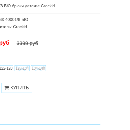
/8 БЮ брюки детские Сrockid
 ВК 40001/8 БЮ
итель: Croсkid
 руб
3399 руб
122-128
128-134
134-140