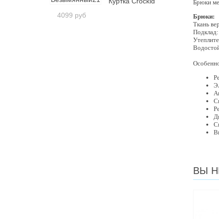
Куртка Crockid
Брюки ме
4099 руб
Брюки:
Ткань ве
Подклад: 
Утеплител
Водостой
Особенно
Р
Э
А
С
Р
Д
С
В
ВЫ Н