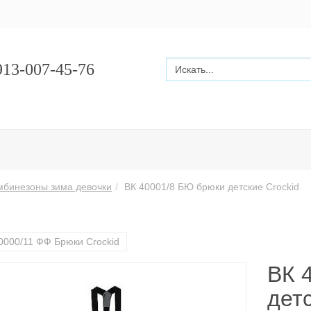
13-007-45-76
мбинезоны зима девочки
ВК 40001/8 БЮ брюки детские Сrockid
0000/11 ФФ Брюки Crockid
ВК 
детс