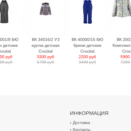
0001/8 БЮ
ВК 34016/2 УЗ
ВК 40000/15 БЮ
ВК 200
и детские
куртка детская
брюки детские
Комплект
rockid
Crockid
Сrockid
Croc
00 руб
3300 руб
2200 руб
5900
99 руб
6799 руб
3499 руб
7299
ИНФОРМАЦИЯ
Доставка
Контакты