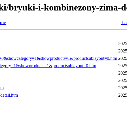
hki/bryuki-i-kombinezony-zima-d
me
La
2025
2025
0&showcategory=1&showproducts=1&productsublayout=0.htm
2025
tegory=1&showproducts=1&productsublayout=0.htm
2025
2025
2025
tm
2025
etail.htm
2025