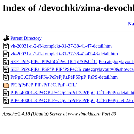
Index of /devochki/zima-devoc
Na
Parent Directory
vk-20031-n-2-ff-komplekt-31-37-38-41-47-detail.htm
vk-20031-n-2-ff-komplekt-31-37-38-41-47-48-detail.htm
SEF_РїРѕ,РїРѕ_РїРѕРїСѓР»СЏСЂРЅРѕСЃС‚Рё-categorylayout=
SEF_РїРѕ,РїРѕ_РЅР°Р·РІР°РЅРёСЋ-categorylayout=0&showca
РґРµС‚СЃРєРёР№-РєРѕРјР±РёРЅРµР·РѕРЅ-detail.htm
РїСЂРѕРёР·РІРѕРґРёС‚РµР»СЊ/
РІРє-40001-8-Р±СЋ-Р±СЂСЋРєРё-РґРµС‚СЃРєРёРµ-detail.h
РІРє-40001-8-Р±СЋ-Р±СЂСЋРєРё-РґРµС‚СЃРєРёРµ-59-236-d
Apache/2.4.18 (Ubuntu) Server at www.zimakids.ru Port 80