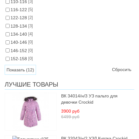
110-116
[3]
116-122
[5]
122-128
[2]
128-134
[3]
134-140
[4]
140-146
[0]
146-152
[0]
152-158
[0]
Сбросить
ЛУЧШИЕ ТОВАРЫ
ВК 34014/н/3 УЗ пальто для
девочки Crockid
3900 руб
6499 руб
ВК 32043/н/2 УЗЛ Куртка Crockid