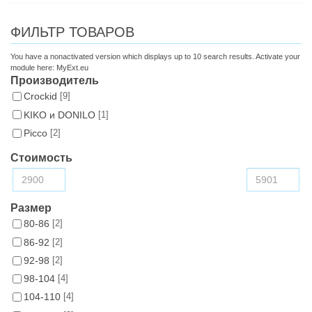
ФИЛЬТР ТОВАРОВ
You have a nonactivated version which displays up to 10 search results. Activate your
module here:
MyExt.eu
Производитель
Croсkid
[9]
KIKO и DONILO
[1]
Picco
[2]
Стоимость
Размер
80-86
[2]
86-92
[2]
92-98
[2]
98-104
[4]
104-110
[4]