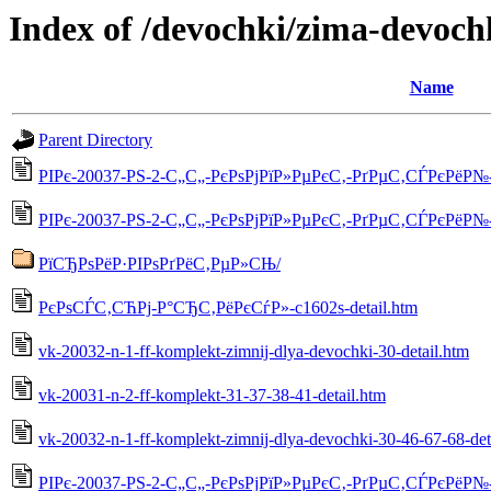
Index of /devochki/zima-devoch
Name
Parent Directory
РІРє-20037-РЅ-2-С„С„-РєРѕРјРїР»РµРєС‚-РґРµС‚СЃРєРёР№-5
РІРє-20037-РЅ-2-С„С„-РєРѕРјРїР»РµРєС‚-РґРµС‚СЃРєРёР№-55
РїСЂРѕРёР·РІРѕРґРёС‚РµР»СЊ/
РєРѕСЃС‚СЋРј-Р°СЂС‚РёРєСѓР»-c1602s-detail.htm
vk-20032-n-1-ff-komplekt-zimnij-dlya-devochki-30-detail.htm
vk-20031-n-2-ff-komplekt-31-37-38-41-detail.htm
vk-20032-n-1-ff-komplekt-zimnij-dlya-devochki-30-46-67-68-det
РІРє-20037-РЅ-2-С„С„-РєРѕРјРїР»РµРєС‚-РґРµС‚СЃРєРёР№-55