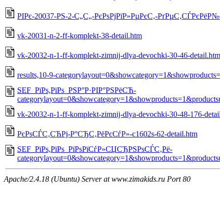
РІРє-20037-РЅ-2-С„С„-РєРѕРјРїР»РµРєС‚-РґРµС‚СЃРєРёР№-5
vk-20031-n-2-ff-komplekt-38-detail.htm
vk-20032-n-1-ff-komplekt-zimnij-dlya-devochki-30-46-detail.ht
results,10-9-categorylayout=0&showcategory=1&showproducts
SEF_РїРѕ,РїРѕ_РЅР°Р·РІР°РЅРёСЋ-
categorylayout=0&showcategory=1&showproducts=1&products
vk-20032-n-1-ff-komplekt-zimnij-dlya-devochki-30-48-176-detai
РєРѕСЃС‚СЋРј-Р°СЂС‚РёРєСѓР»-c1602s-62-detail.htm
SEF_РїРѕ,РїРѕ_РїРѕРїСѓР»СЏСЂРЅРѕСЃС‚Рё-
categorylayout=0&showcategory=1&showproducts=1&products
Apache/2.4.18 (Ubuntu) Server at www.zimakids.ru Port 80