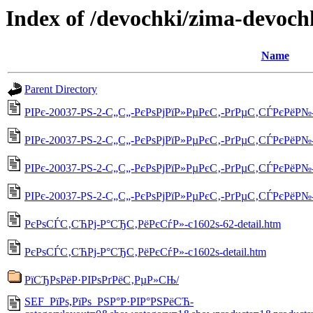
Index of /devochki/zima-devoch
Name
Parent Directory
РІРє-20037-РЅ-2-С„С„-РєРѕРјРїР»РµРєС‚-РґРµС‚СЃРєРёР№-5
РІРє-20037-РЅ-2-С„С„-РєРѕРјРїР»РµРєС‚-РґРµС‚СЃРєРёР№-55
РІРє-20037-РЅ-2-С„С„-РєРѕРјРїР»РµРєС‚-РґРµС‚СЃРєРёР№-55
РІРє-20037-РЅ-2-С„С„-РєРѕРјРїР»РµРєС‚-РґРµС‚СЃРєРёР№-5
РєРѕСЃС‚СЋРј-Р°СЂС‚РёРєСѓР»-c1602s-62-detail.htm
РєРѕСЃС‚СЋРј-Р°СЂС‚РёРєСѓР»-c1602s-detail.htm
РїСЂРѕРёР·РІРѕРґРёС‚РµР»СЊ/
SEF_РїРѕ,РїРѕ_РЅР°Р·РІР°РЅРёСЋ-