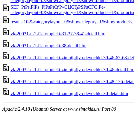
categorylayout=0&showcategory=1&showproducts=1&products
SEF_РїРѕ,РїРѕ_РїРѕРїСѓР»СЏСЂРЅРѕСЃС‚Рё-
categorylayout=0&showcategory=1&showproducts=1&products
results,10-9-categorylayout=0&showcategory=1&showproducts
vk-20031-n-2-ff-komplekt-31-37-38-41-detail.htm
vk-20031-n-2-ff-komplekt-38-detail.htm
vk-20032-n-1-ff-komplekt-zimnij-dlya-devochki-30-46-67-68-det
vk-20032-n-1-ff-komplekt-zimnij-dlya-devochki-30-46-detail.ht
vk-20032-n-1-ff-komplekt-zimnij-dlya-devochki-30-48-176-detai
vk-20032-n-1-ff-komplekt-zimnij-dlya-devochki-30-detail.htm
Apache/2.4.18 (Ubuntu) Server at www.zimakids.ru Port 80