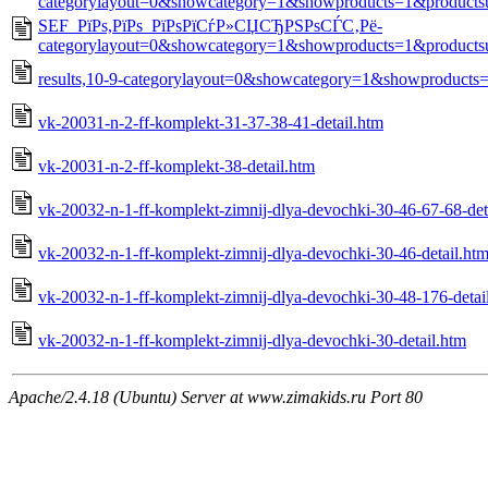
categorylayout=0&showcategory=1&showproducts=1&products
SEF_РїРѕ,РїРѕ_РїРѕРїСѓР»СЏСЂРЅРѕСЃС‚Рё-
categorylayout=0&showcategory=1&showproducts=1&products
results,10-9-categorylayout=0&showcategory=1&showproducts
vk-20031-n-2-ff-komplekt-31-37-38-41-detail.htm
vk-20031-n-2-ff-komplekt-38-detail.htm
vk-20032-n-1-ff-komplekt-zimnij-dlya-devochki-30-46-67-68-det
vk-20032-n-1-ff-komplekt-zimnij-dlya-devochki-30-46-detail.ht
vk-20032-n-1-ff-komplekt-zimnij-dlya-devochki-30-48-176-detai
vk-20032-n-1-ff-komplekt-zimnij-dlya-devochki-30-detail.htm
Apache/2.4.18 (Ubuntu) Server at www.zimakids.ru Port 80