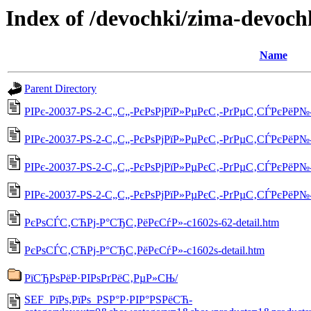
Index of /devochki/zima-devoch
Name
Parent Directory
РІРє-20037-РЅ-2-С„С„-РєРѕРјРїР»РµРєС‚-РґРµС‚СЃРєРёР№-5
РІРє-20037-РЅ-2-С„С„-РєРѕРјРїР»РµРєС‚-РґРµС‚СЃРєРёР№-55
РІРє-20037-РЅ-2-С„С„-РєРѕРјРїР»РµРєС‚-РґРµС‚СЃРєРёР№-55
РІРє-20037-РЅ-2-С„С„-РєРѕРјРїР»РµРєС‚-РґРµС‚СЃРєРёР№-5
РєРѕСЃС‚СЋРј-Р°СЂС‚РёРєСѓР»-c1602s-62-detail.htm
РєРѕСЃС‚СЋРј-Р°СЂС‚РёРєСѓР»-c1602s-detail.htm
РїСЂРѕРёР·РІРѕРґРёС‚РµР»СЊ/
SEF_РїРѕ,РїРѕ_РЅР°Р·РІР°РЅРёСЋ-