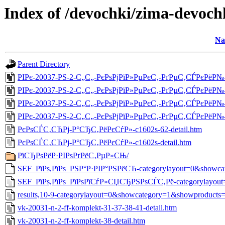
Index of /devochki/zima-devoch
Na
Parent Directory
РІРє-20037-РЅ-2-С„С„-РєРѕРјРїР»РµРєС‚-РґРµС‚СЃРєРёР№-5
РІРє-20037-РЅ-2-С„С„-РєРѕРјРїР»РµРєС‚-РґРµС‚СЃРєРёР№-55
РІРє-20037-РЅ-2-С„С„-РєРѕРјРїР»РµРєС‚-РґРµС‚СЃРєРёР№-55
РІРє-20037-РЅ-2-С„С„-РєРѕРјРїР»РµРєС‚-РґРµС‚СЃРєРёР№-5
РєРѕСЃС‚СЋРј-Р°СЂС‚РёРєСѓР»-c1602s-62-detail.htm
РєРѕСЃС‚СЋРј-Р°СЂС‚РёРєСѓР»-c1602s-detail.htm
РїСЂРѕРёР·РІРѕРґРёС‚РµР»СЊ/
SEF_РїРѕ,РїРѕ_РЅР°Р·РІР°РЅРёСЋ-categorylayout=0&showca
SEF_РїРѕ,РїРѕ_РїРѕРїСѓР»СЏСЂРЅРѕСЃС‚Рё-categorylayout=
results,10-9-categorylayout=0&showcategory=1&showproducts
vk-20031-n-2-ff-komplekt-31-37-38-41-detail.htm
vk-20031-n-2-ff-komplekt-38-detail.htm