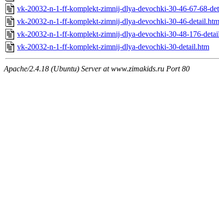
vk-20032-n-1-ff-komplekt-zimnij-dlya-devochki-30-46-67-68-det
vk-20032-n-1-ff-komplekt-zimnij-dlya-devochki-30-46-detail.ht
vk-20032-n-1-ff-komplekt-zimnij-dlya-devochki-30-48-176-detai
vk-20032-n-1-ff-komplekt-zimnij-dlya-devochki-30-detail.htm
Apache/2.4.18 (Ubuntu) Server at www.zimakids.ru Port 80