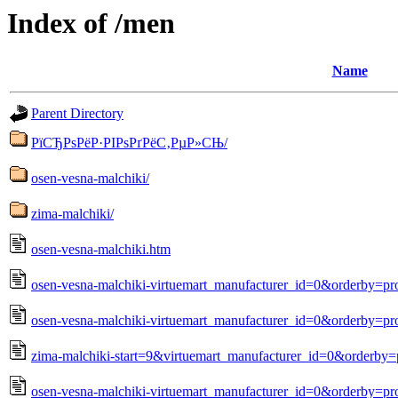
Index of /men
Name
Parent Directory
РїСЂРѕРёР·РІРѕРґРёС‚РµР»СЊ/
osen-vesna-malchiki/
zima-malchiki/
osen-vesna-malchiki.htm
osen-vesna-malchiki-virtuemart_manufacturer_id=0&orderby=p
osen-vesna-malchiki-virtuemart_manufacturer_id=0&orderby=pr
zima-malchiki-start=9&virtuemart_manufacturer_id=0&orderby=
osen-vesna-malchiki-virtuemart_manufacturer_id=0&orderby=pr