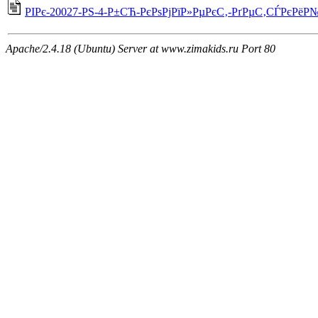
РІРє-20027-РЅ-4-Р±СЋ-РєРѕРјРїР»РµРєС‚-РґРµС‚СЃРєРёР№-
Apache/2.4.18 (Ubuntu) Server at www.zimakids.ru Port 80