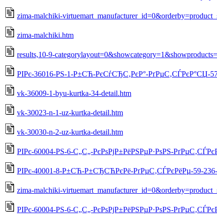
zima-malchiki-virtuemart_manufacturer_id=0&orderby=product_
zima-malchiki.htm
results,10-9-categorylayout=0&showcategory=1&showproducts
РІРє-36016-РЅ-1-Р±СЋ-РєСѓСЂС‚РєР°-РґРµС‚СЃРєР°СЏ-57-5
vk-36009-1-byu-kurtka-34-detail.htm
vk-30023-n-1-uz-kurtka-detail.htm
vk-30030-n-2-uz-kurtka-detail.htm
РІРє-60004-РЅ-6-С„С„-РєРѕРјР±РёРЅРµР·РѕРЅ-РґРµС‚СЃРєР
РІРє-40001-8-Р±СЋ-Р±СЂСЋРєРё-РґРµС‚СЃРєРёРµ-59-236-d
zima-malchiki-virtuemart_manufacturer_id=0&orderby=product_
РІРє-60004-РЅ-6-С„С„-РєРѕРјР±РёРЅРµР·РѕРЅ-РґРµС‚СЃРєР