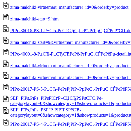
zima-malchiki-virtuemart_manufacturer_id=0&orderby=product
zima-malchiki-start=9.htm
РІРє-36016-РЅ-1-Р±СЋ-РєСѓСЂС‚РєР°-РґРµС‚СЃРєР°СЏ-det
zima-malchiki-start=9&virtuemart_manufacturer_id=0&orderby
РІРє-40001-8-Р±СЋ-Р±СЂСЋРєРё-РґРµС‚СЃРєРёРµ-detail.h
zima-malchiki-virtuemart_manufacturer_id=0&orderby=product_
zima-malchiki-virtuemart_manufacturer_id=0&orderby=product
РІРє-20017-РЅ-5-Р±СЋ-РєРѕРјРїР»РµРєС‚-РґРµС‚СЃРєРёР№-
SEF_РїРѕ,РїРѕ_РїРѕРїСѓР»СЏСЂРЅРѕСЃС‚Рё-
categorylayout=0&showcategory=1&showproducts=1&products
SEF_РїРѕ,РїРѕ_РЅР°Р·РІР°РЅРёСЋ-
categorylayout=0&showcategory=1&showproducts=1&products
РІРє-20017-РЅ-4-Р±СЋ-РєРѕРјРїР»РµРєС‚-РґРµС‚СЃРєРёР№-