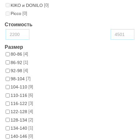
KIKO и DONILO
[0]
Picco
[0]
Стоимость
Размер
80-86
[4]
86-92
[1]
92-98
[4]
98-104
[7]
104-110
[9]
110-116
[6]
116-122
[3]
122-128
[4]
128-134
[2]
134-140
[1]
140-146
[0]