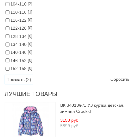
104-110
[2]
110-116
[1]
116-122
[0]
122-128
[0]
128-134
[0]
134-140
[0]
140-146
[0]
146-152
[0]
152-158
[0]
Сбросить
ЛУЧШИЕ ТОВАРЫ
ВК 34013/н/1 УЗ куртка детская,
зимняя Crockid
3150 руб
5899 руб