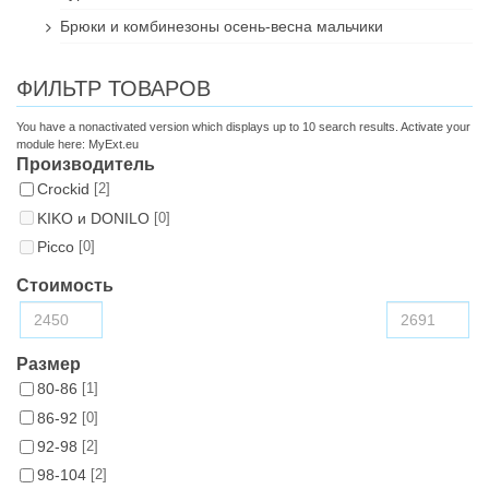
Брюки и комбинезоны осень-весна мальчики
ФИЛЬТР ТОВАРОВ
You have a nonactivated version which displays up to 10 search results. Activate your
module here:
MyExt.eu
Производитель
Croсkid
[2]
KIKO и DONILO
[0]
Picco
[0]
Стоимость
Размер
80-86
[1]
86-92
[0]
92-98
[2]
98-104
[2]