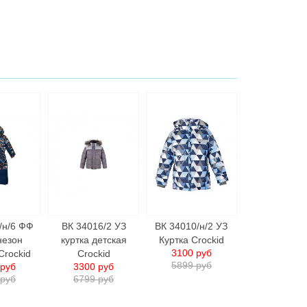
/н/6 ФФ
ВК 34016/2 УЗ
ВК 34010/н/2 УЗ
незон
куртка детская
Куртка Crockid
3100 руб
Crockid
Crockid
5899 руб
 руб
3300 руб
 руб
6799 руб