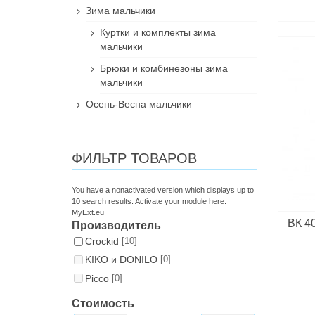
Зима мальчики
Куртки и комплекты зима
мальчики
Брюки и комбинезоны зима
мальчики
Осень-Весна мальчики
ФИЛЬТР ТОВАРОВ
You have a nonactivated version which displays up to
10 search results. Activate your module here:
MyExt.eu
ВК 4
Производитель
Croсkid
[10]
KIKO и DONILO
[0]
Picco
[0]
Стоимость