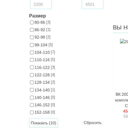
Размер
80-86
[3]
ВЫ Н
86-92
[1]
92-98
[2]
98-104
[5]
104-110
[7]
110-116
[5]
116-122
[3]
122-128
[4]
128-134
[2]
134-140
[1]
ВК 20
140-146
[0]
компле
146-152
[0]
C
45
152-158
[0]
72
Сбросить