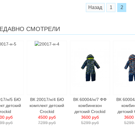
Назад
1
2
ЕДАВНО СМОТРЕЛИ
017/н/5 БЮ
ВК 20017/н/4 БЮ
ВК 60004/н/7 ФФ
ВК 60004
кт детский
комплект детский
комбинезон
комби
rockid
Crockid
детский Crockid
детский 
00 руб
4500 руб
3600 руб
3600
99 руб
7299 руб
5299 руб
5299