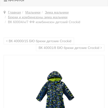
Главная
Мальчики
Зима мальчики
Брюки и комбинезоны зима мальчики
ВК 60004/н/7 ФФ комбинезон детский Crockid
ВК 40000/15 БЮ брюки детские Сrockid
ВК 40001/8 БЮ брюки детские Сrockid