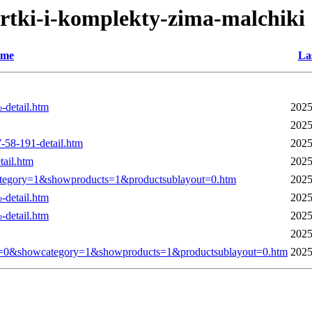
rtki-i-komplekty-zima-malchiki
me
La
detail.htm
2025
2025
8-191-detail.htm
2025
ail.htm
2025
tegory=1&showproducts=1&productsublayout=0.htm
2025
detail.htm
2025
detail.htm
2025
2025
0&showcategory=1&showproducts=1&productsublayout=0.htm
2025