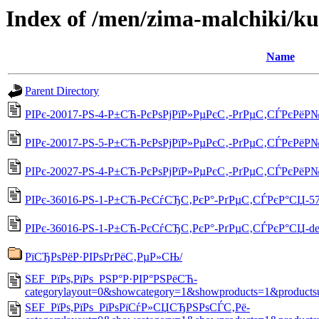
Index of /men/zima-malchiki/ku
Name
Parent Directory
РІРє-20017-РЅ-4-Р±СЋ-РєРѕРјРїР»РµРєС‚-РґРµС‚СЃРєРёР№-
РІРє-20017-РЅ-5-Р±СЋ-РєРѕРјРїР»РµРєС‚-РґРµС‚СЃРєРёР№-
РІРє-20027-РЅ-4-Р±СЋ-РєРѕРјРїР»РµРєС‚-РґРµС‚СЃРєРёР№-
РІРє-36016-РЅ-1-Р±СЋ-РєСѓСЂС‚РєР°-РґРµС‚СЃРєР°СЏ-57-5
РІРє-36016-РЅ-1-Р±СЋ-РєСѓСЂС‚РєР°-РґРµС‚СЃРєР°СЏ-det
РїСЂРѕРёР·РІРѕРґРёС‚РµР»СЊ/
SEF_РїРѕ,РїРѕ_РЅР°Р·РІР°РЅРёСЋ-
categorylayout=0&showcategory=1&showproducts=1&products
SEF_РїРѕ,РїРѕ_РїРѕРїСѓР»СЏСЂРЅРѕСЃС‚Рё-