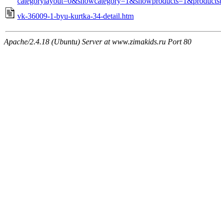
categorylayout=0&showcategory=1&showproducts=1&products
vk-36009-1-byu-kurtka-34-detail.htm
Apache/2.4.18 (Ubuntu) Server at www.zimakids.ru Port 80