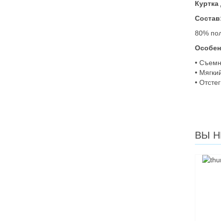
Куртка
Состав
80% пол
Особен
• Съемн
• Мягки
• Отсте
ВЫ Н