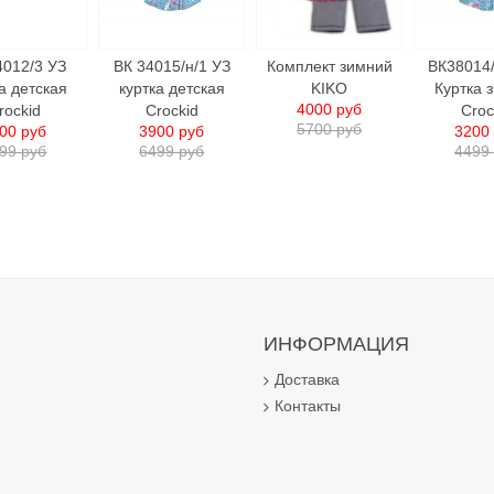
4012/3 УЗ
ВК 34015/н/1 УЗ
Комплект зимний
ВК38014
а детcкая
куртка детcкая
KIKO
Куртка 
4000 руб
rockid
Crockid
Croc
5700 руб
00 руб
3900 руб
3200
99 руб
6499 руб
4499
ИНФОРМАЦИЯ
Доставка
Контакты