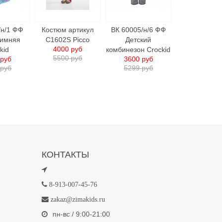
/н/1 ФФ
Костюм артикул
ВК 60005/н/6 ФФ
зимняя
C1602S Picco
Детский
4000 руб
kid
комбинезон Crockid
5500 руб
 руб
3600 руб
 руб
5299 руб
КОНТАКТЫ
8-913-007-45-76
zakaz@zimakids.ru
пн-вс / 9:00-21:00