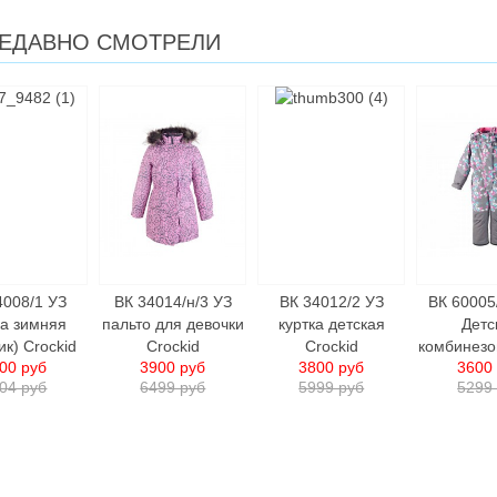
ЕДАВНО СМОТРЕЛИ
4008/1 УЗ
ВК 34014/н/3 УЗ
ВК 34012/2 УЗ
ВК 60005
ка зимняя
пальто для девочки
куртка детcкая
Детс
ик) Crockid
Crockid
Crockid
комбинезо
00 руб
3900 руб
3800 руб
3600
04 руб
6499 руб
5999 руб
5299