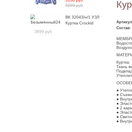
3150 руб
Кур
5899 руб
ВК 32043/н/1 УЗЛ
Артикул
Куртка Crockid
Состав:
3899 руб
МЕМБР
Водосто
Воздухо
МАТЕР
Куртка:
Ткань в
Подклад
Утеплит
ОСОБЕ
● Утепл
● Съемн
● Внутр
● Элас
● 2 кар
● Эласт
● Свет
● Внутр