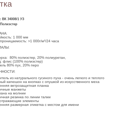
тка
: ВК 34008/1 УЗ
 Полиэстер
АНА:
йкость: 1 000 мм
проницаемость: >1 000г/м²/24 часа
ИАЛЫ:
ерха: 80% полиэстер, 20% полиуретан,
: флис (100% полиэстер)
ель 80% пух, 20% перо
ННОСТИ:
итель из натурального гусиного пуха - очень легкого и теплого
ый капюшон на кнопках с опушкой из искусственного меха
енняя ветрозащитная планка
тичные манжеты
мана на молнии
ичная резинка по линии талии
оотражающие элементы
енняя размерная этикетка с местом для имени