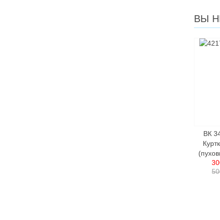
ВЫ Н
ВК 3
Курт
(пухов
30
50