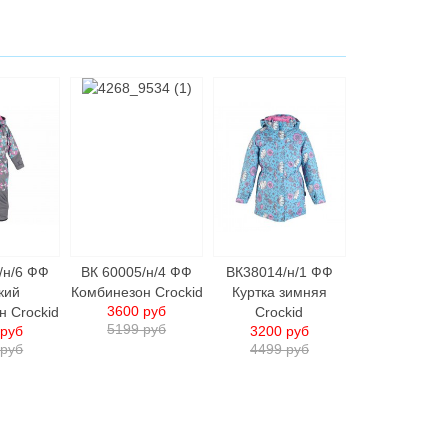
/н/6 ФФ
ВК 60005/н/4 ФФ
ВК38014/н/1 ФФ
кий
Комбинезон Crockid
Куртка зимняя
3600 руб
н Crockid
Crockid
5199 руб
 руб
3200 руб
 руб
4499 руб