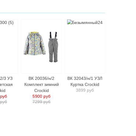
2/3 УЗ
ВК 20036/н/2
ВК 32043/н/1 УЗЛ
детcкая
Комплект зимний
Куртка Crockid
3899 руб
kid
Crockid
 руб
5900 руб
 руб
7299 руб