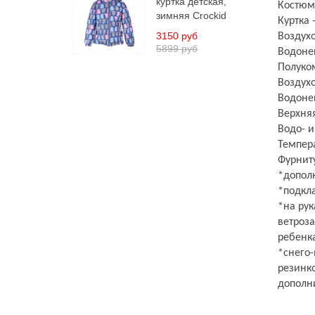
куртка детская,
Костюм 
зимняя Crockid
Куртка 
3150 руб
Воздухо
5899 руб
Водоне
Полуко
Воздухо
Водонеп
Верхняя
Водо- 
Темпер
Фурнит
*дополн
*подкла
*на рук
ветроз
ребенка
*снего-
резинк
дополни