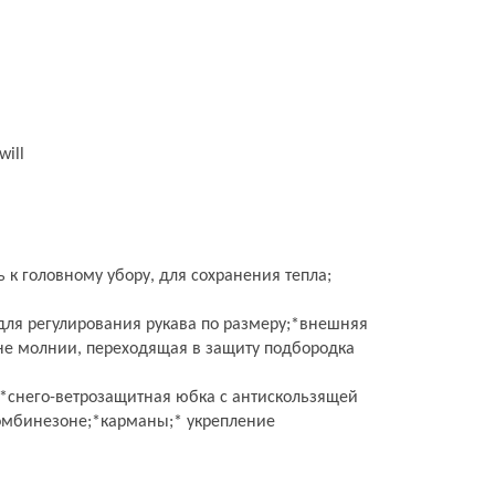
ill
 к головному убору, для сохранения тепла;
для регулирования рукава по размеру;*внешняя
не молнии, переходящая в защиту подбородка
;*снего-ветрозащитная юбка с антискользящей
комбинезоне;*карманы;* укрепление