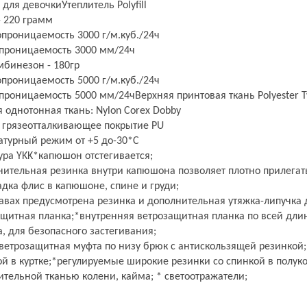
для девочкиУтеплитель Polyfill
- 220 грамм
проницаемость 3000 г/м.куб./24ч
проницаемость 3000 мм/24ч
мбинезон - 180гр
проницаемость 5000 г/м.куб./24ч
роницаемость 5000 мм/24чВерхняя принтовая ткань Polyester Tw
 однотонная ткань: Nylon Corex Dobby
и грязеотталкивающее покрытие PU
атурный режим от +5 до-30*С
ура YKK*капюшон отстегивается;
ительная резинка внутри капюшона позволяет плотно прилегать
дка флис в капюшоне, спине и груди;
авах предусмотрена резинка и дополнительная утяжка-липучка 
ащитная планка;*внутренняя ветрозащитная планка по всей дли
, для безопасного застегивания;
ветрозащитная муфта по низу брюк с антискользящей резинкой
ой в куртке;*регулируемые широкие резинки со спинкой в полу
тельной тканью колени, кайма; * светоотражатели;