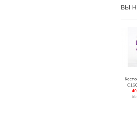
ВЫ Н
Костю
C160
40
55