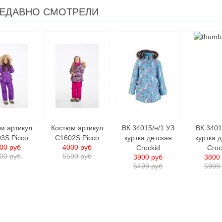
ЕДАВНО СМОТРЕЛИ
м артикул
Костюм артикул
ВК 34015/н/1 УЗ
ВК 3401
3S Picco
C1602S Picco
куртка детcкая
куртка 
00 руб
4000 руб
Crockid
Croc
00 руб
5500 руб
3900 руб
3800
6499 руб
5999