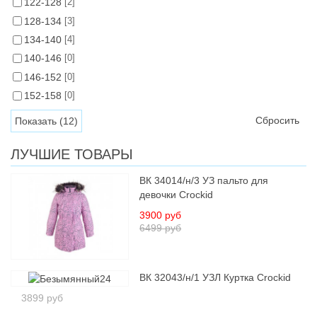
122-128
[2]
128-134
[3]
134-140
[4]
140-146
[0]
146-152
[0]
152-158
[0]
Сбросить
ЛУЧШИЕ ТОВАРЫ
ВК 34014/н/3 УЗ пальто для
девочки Crockid
3900 руб
6499 руб
ВК 32043/н/1 УЗЛ Куртка Crockid
3899 руб