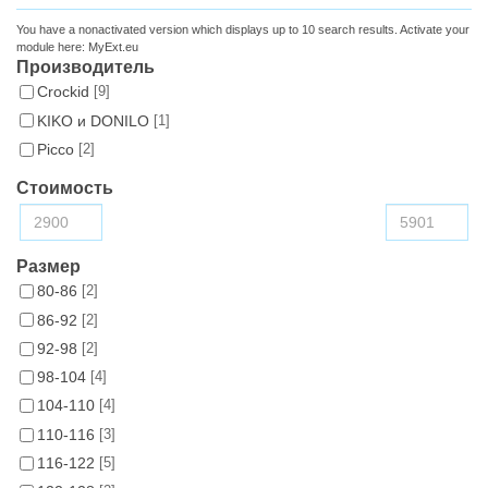
You have a nonactivated version which displays up to 10 search results. Activate your
module here:
MyExt.eu
Производитель
Croсkid
[9]
KIKO и DONILO
[1]
Picco
[2]
Стоимость
Размер
80-86
[2]
86-92
[2]
92-98
[2]
98-104
[4]
104-110
[4]
110-116
[3]
116-122
[5]