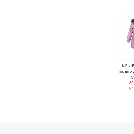
ВК 34
пальто 
C
39
64