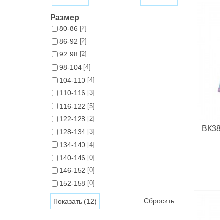
Размер
80-86
[2]
86-92
[2]
92-98
[2]
98-104
[4]
104-110
[4]
110-116
[3]
116-122
[5]
122-128
[2]
ВК38
128-134
[3]
134-140
[4]
140-146
[0]
146-152
[0]
152-158
[0]
Сбросить