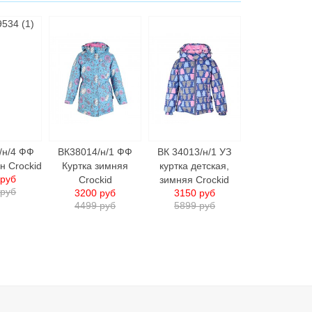
/н/4 ФФ
ВК38014/н/1 ФФ
ВК 34013/н/1 УЗ
н Crockid
Куртка зимняя
куртка детская,
 руб
Crockid
зимняя Crockid
 руб
3200 руб
3150 руб
4499 руб
5899 руб