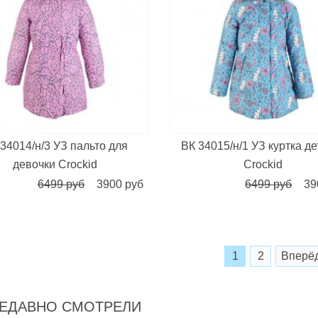
34014/н/3 УЗ пальто для
ВК 34015/н/1 УЗ куртка де
девочки Crockid
Crockid
6499 руб
3900 руб
6499 руб
39
1
2
Вперё
ЕДАВНО СМОТРЕЛИ