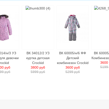
014/н/3 УЗ
ВК 34012/2 УЗ
ВК 60005/н/6 ФФ
ВК 60005
для девочки
куртка детcкая
Детский
Комбинезо
3600
rockid
Crockid
комбинезон Crockid
5199
00 руб
3800 руб
3600 руб
99 руб
5999 руб
5299 руб