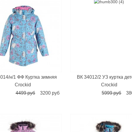
014/н/1 ФФ Куртка зимняя
ВК 34012/2 УЗ куртка де
Crockid
Crockid
4499 руб
3200 руб
5999 руб
38