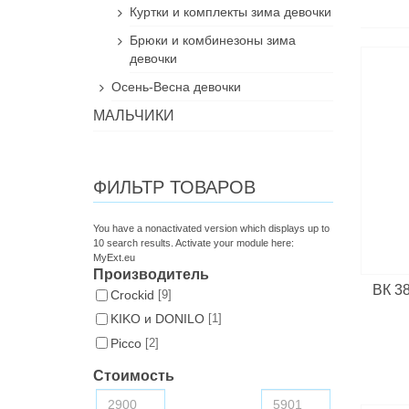
Куртки и комплекты зима девочки
Брюки и комбинезоны зима
девочки
Осень-Весна девочки
МАЛЬЧИКИ
ФИЛЬТР ТОВАРОВ
You have a nonactivated version which displays up to
10 search results. Activate your module here:
MyExt.eu
Производитель
ВК 38
Croсkid
[9]
KIKO и DONILO
[1]
Picco
[2]
Стоимость