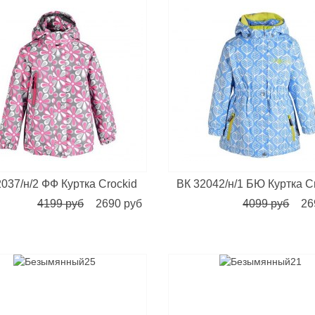
037/н/2 ФФ Куртка Crockid
ВК 32042/н/1 БЮ Куртка C
4199 руб
2690 руб
4099 руб
26