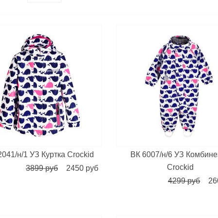
2041/н/1 УЗ Куртка Crockid
ВК 6007/н/6 УЗ Комбине
Crockid
3899 руб
2450 руб
4299 руб
26