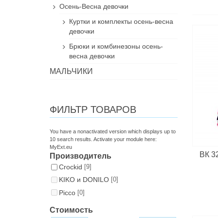
Осень-Весна девочки
Куртки и комплекты осень-весна
девочки
Брюки и комбинезоны осень-
весна девочки
МАЛЬЧИКИ
ФИЛЬТР ТОВАРОВ
You have a nonactivated version which displays up to
10 search results. Activate your module here:
MyExt.eu
ВК 3
Производитель
Croсkid
[9]
KIKO и DONILO
[0]
Picco
[0]
Стоимость