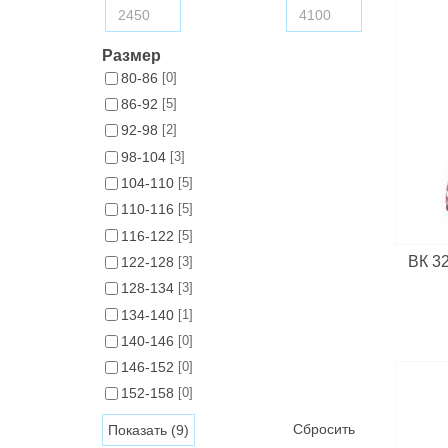
Размер
80-86
[0]
86-92
[5]
92-98
[2]
98-104
[3]
104-110
[5]
110-116
[5]
116-122
[5]
ВК 32
122-128
[3]
128-134
[3]
134-140
[1]
140-146
[0]
146-152
[0]
152-158
[0]
Сбросить