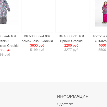
005/н/6 ФФ
ВК 60005/н/4 ФФ
ВК 40000/11 ФФ
Костюм 
етский
Комбинезон Crockid
Брюки Crockid
C1602S
3600 руб
2200 руб
4000
зон Crockid
5199 руб
3277 руб
5500
00 руб
99 руб
ИНФОРМАЦИЯ
Доставка