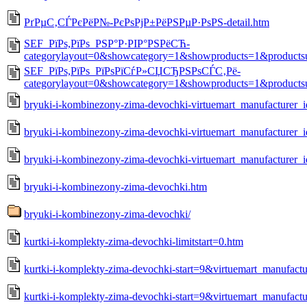
РґРµС‚СЃРєРёР№-РєРѕРјР±РёРЅРµР·РѕРЅ-detail.htm
SEF_РїРѕ,РїРѕ_РЅР°Р·РІР°РЅРёСЋ-
categorylayout=0&showcategory=1&showproducts=1&products
SEF_РїРѕ,РїРѕ_РїРѕРїСѓР»СЏСЂРЅРѕСЃС‚Рё-
categorylayout=0&showcategory=1&showproducts=1&products
bryuki-i-kombinezony-zima-devochki-virtuemart_manufacturer
bryuki-i-kombinezony-zima-devochki-virtuemart_manufacturer_
bryuki-i-kombinezony-zima-devochki-virtuemart_manufacturer_
bryuki-i-kombinezony-zima-devochki.htm
bryuki-i-kombinezony-zima-devochki/
kurtki-i-komplekty-zima-devochki-limitstart=0.htm
kurtki-i-komplekty-zima-devochki-start=9&virtuemart_manufac
kurtki-i-komplekty-zima-devochki-start=9&virtuemart_manufact