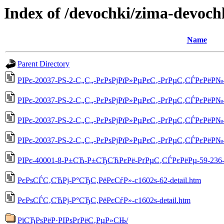
Index of /devochki/zima-devoch
Name
Parent Directory
РІРє-20037-РЅ-2-С„С„-РєРѕРјРїР»РµРєС‚-РґРµС‚СЃРєРёР№-5
РІРє-20037-РЅ-2-С„С„-РєРѕРјРїР»РµРєС‚-РґРµС‚СЃРєРёР№-55
РІРє-20037-РЅ-2-С„С„-РєРѕРјРїР»РµРєС‚-РґРµС‚СЃРєРёР№-55
РІРє-20037-РЅ-2-С„С„-РєРѕРјРїР»РµРєС‚-РґРµС‚СЃРєРёР№-5
РІРє-40001-8-Р±СЋ-Р±СЂСЋРєРё-РґРµС‚СЃРєРёРµ-59-236-d
РєРѕСЃС‚СЋРј-Р°СЂС‚РёРєСѓР»-c1602s-62-detail.htm
РєРѕСЃС‚СЋРј-Р°СЂС‚РёРєСѓР»-c1602s-detail.htm
РїСЂРѕРёР·РІРѕРґРёС‚РµР»СЊ/